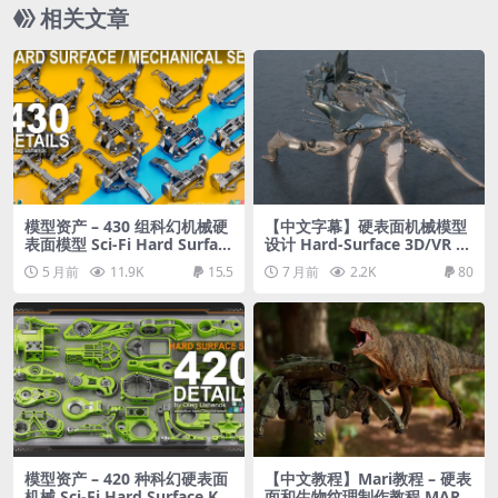
Houdini Part1
相关文章
模型资产 – 430 组科幻机械硬
【中文字幕】硬表面机械模型
表面模型 Sci-Fi Hard Surfac
设计 Hard-Surface 3D/VR M
e KITBASH 430 DETAILS
ech Design
5 月前
11.9K
15.5
7 月前
2.2K
80
模型资产 – 420 种科幻硬表面
【中文教程】Mari教程 – 硬表
机械 Sci-Fi Hard Surface KIT
面和生物纹理制作教程 MAR2