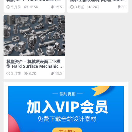
BASH 420 DETAILS
02 – Hard Surface and Crea
5 月前
18.5K
15.5
3 月前
243
80
ture Texturing
模型资产 – 机械硬表面工业模
型 Hard Surface Mechanical
Kitbash Quad Topology Vol
5 月前
6.7K
15.5
ume 2 3D model