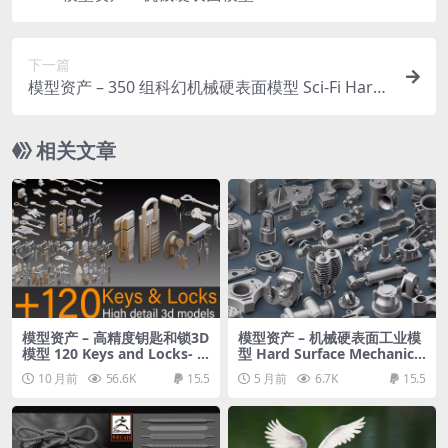
Vol.1
下一篇
模型资产 – 350 组科幻机械硬表面模型 Sci-Fi Hard
Surface KITBASH 350 DETAILS
相关文章
模型资产 – 高精度钥匙和锁3D
模型资产 – 机械硬表面工业模
模型 120 Keys and Locks- H
型 Hard Surface Mechanical
igh detail 3d models
Kitbash Quad Topology Vol
10 月前
56.6K
15.5
5 月前
6.7K
15.5
ume 2 3D model