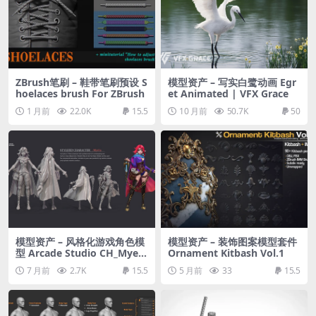
ZBrush笔刷 – 鞋带笔刷预设 S
模型资产 – 写实白鹭动画 Egr
hoelaces brush For ZBrush
et Animated | VFX Grace
1 月前
22.0K
15.5
10 月前
50.7K
50
模型资产 – 风格化游戏角色模
模型资产 – 装饰图案模型套件
型 Arcade Studio CH_Myela
Ornament Kitbash Vol.1
| T-Pose | Updated with Te
7 月前
2.7K
15.5
5 月前
33
15.5
xture Maps