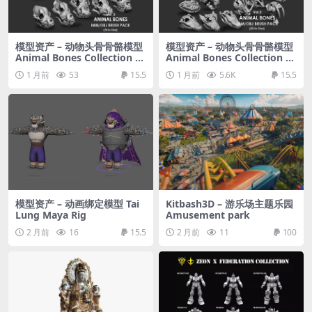
模型资产 – 动物头骨骨骼模型
模型资产 – 动物头骨骨骼模型
Animal Bones Collection I
Animal Bones Collection I
MM/Stl/Obj Brush Pack 14
MM/Stl/Obj Brush Pack 25
1 月前
53
15.5
1 月前
5.6K
15.5
in One Vol.3
in One Vol.2
模型资产 – 动画绑定模型 Tai
Kitbash3D – 游乐场主题乐园
Lung Maya Rig
Amusement park
2 月前
16
15.5
2 月前
11
100