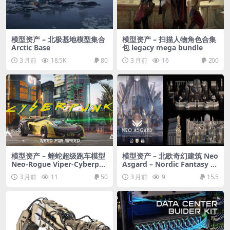
模型资产 – 北极基地模型集合
模型资产 – 扫描人物角色合集
Arctic Base
包 legacy mega bundle
3 月前
18.5K
80
3 月前
16
200
模型资产 – 蝰蛇超级跑车模型
模型资产 – 北欧奇幻建筑 Neo
Neo-Rogue Viper-Cyberpu
Asgard – Nordic Fantasy B
nk Supercar 3D Model SCI
uildings And Environment
3 月前
11
50
3 月前
9
15.5
FI 3D model
3D Asset Kitbash Pack Blen
der