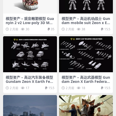
模型资产 – 观音雕塑模型 Gua
模型资产 – 高达机动战士 Gun
nyin 2 v2 Low-poly 3D Mod
dam mobile suit Zeon x Ea
el
rth Federation collection 3
2 月前
30
35
2 月前
38
15.5
D model
模型资产 – 高达汽车装备模型
模型资产 – 高达武器模型 Gun
Gundam Zeon X Earth Fede
dam Zeon X Earth Federati
ration Space military Colle
on Weapon Collection 3D
2 月前
17
15.5
2 月前
18
15.5
ction 3D model
model