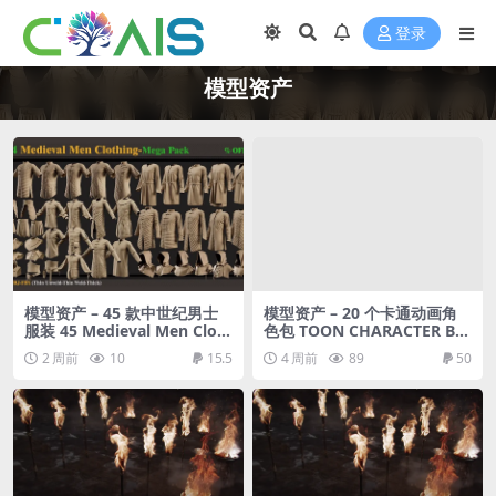
登录
模型资产
模型资产 – 45 款中世纪男士
模型资产 – 20 个卡通动画角
服装 45 Medieval Men Clot
色包 TOON CHARACTER BU
hing-MEGA PACK(zprj-fbx)-
NDLE – 21 RIGGED CHARAC
2 周前
10
15.5
4 周前
89
50
VOL 4
TER