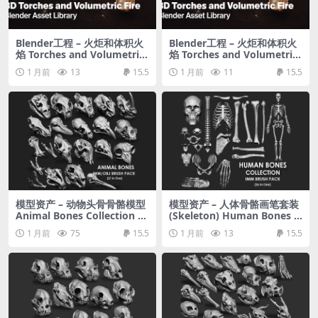
Blender工程 – 火炬和体积火
Blender工程 – 火炬和体积火
焰 Torches and Volumetric
焰 Torches and Volumetric
Fire for Concept Art – Blen
Fire for Concept Art – Blen
1 月前
13
15.5
1 月前
11
15.5
der Asset Library
der Asset Library
模型资产 – 动物头骨骨骼模型
模型资产 – 人体骨骼画笔套装
Animal Bones Collection I
(Skeleton) Human Bones C
MM\Stl\Obj Brush Pack 21
ollection IMM\Stl\Obj Brus
1 月前
75
15.5
1 月前
13
15.5
in One Vol.1
h Pack 26 in One