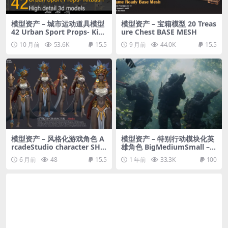
模型资产 – 城市运动道具模型
模型资产 – 宝箱模型 20 Treas
42 Urban Sport Props- Kitb
ure Chest BASE MESH
ash- High detail 3d models
10 月前
53.6K
15.5
9 月前
44.0K
15.5
模型资产 – 风格化游戏角色 A
模型资产 – 特别行动模块化英
rcadeStudio character SHE
雄角色 BigMediumSmall – s
BA | T-Pose | Textures Incl
pecialops modular hero ch
6 月前
48
15.5
1 年前
33.3K
100
uded | Updated : Textured
aracter