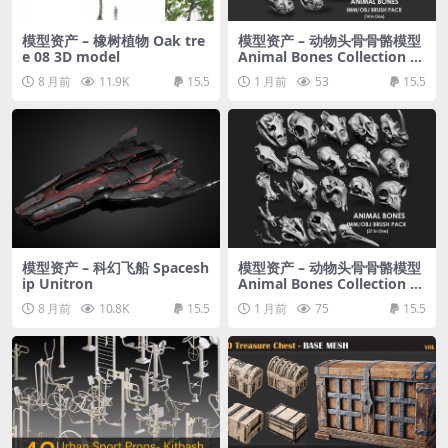
模型资产 – 橡树植物 Oak tre
模型资产 – 动物头骨骨骼模型
e 08 3D model
Animal Bones Collection I
MM/Stl/Obj Brush Pack 14
8 月前
11.9K
15.5
1 月前
53
15.5
in One Vol.3
模型资产 – 科幻飞船 Spacesh
模型资产 – 动物头骨骨骼模型
ip Unitron
Animal Bones Collection I
MM\Stl\Obj Brush Pack 21
8 月前
10.8K
15.5
1 月前
75
15.5
in One Vol.1