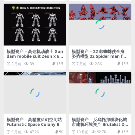
模型资产 – 高达机动战士 Gun
模型资产 – 22 款蜘蛛侠全身
dam mobile suit Zeon x Ea
姿势模型 22 Spider man full
rth Federation collection 3
body poses
2 月前
39
15.5
7 月前
2.3K
15.5
D model
模型资产 – 高精度科幻空间站
模型资产 – 反乌托邦模块化城
Futuristic Space Colony B
市建筑环境资产 Brutalist Dy
stopia – Urban Buildings, S
9 月前
47.2K
50
10 月前
92.7K
15.5
tructures & Modular Envir