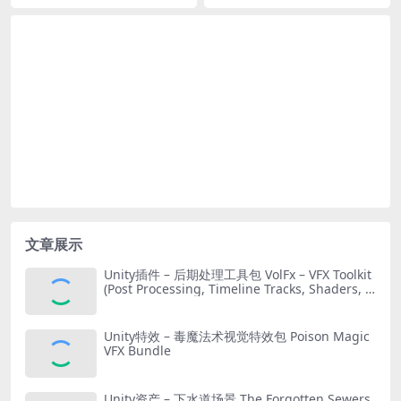
onment Assets 3D Kitbash
Pack
文章展示
Unity插件 – 后期处理工具包 VolFx – VFX Toolkit
(Post Processing, Timeline Tracks, Shaders, T
ools)
Unity特效 – 毒魔法术视觉特效包 Poison Magic
VFX Bundle
Unity资产 – 下水道场景 The Forgotten Sewers