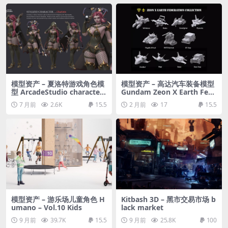
模型资产 – 夏洛特游戏角色模
模型资产 – 高达汽车装备模型
型 ArcadeStudio character
Gundam Zeon X Earth Fede
Charlotte | T-Pose | Textur
ration Space military Colle
7 月前
2.6K
15.5
2 月前
17
15.5
es Included | Updates : Tex
ction 3D model
tures ( BaseColor, Metallic,
Normal Map)
模型资产 – 游乐场儿童角色 H
Kitbash 3D – 黑市交易市场 b
umano – Vol.10 Kids
lack market
9 月前
39.7K
15.5
9 月前
25.8K
100