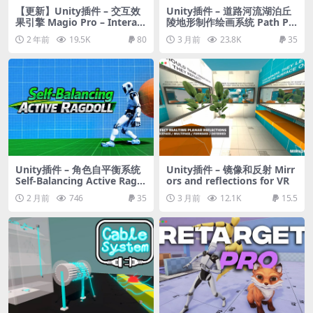
【更新】Unity插件 – 交互效
Unity插件 – 道路河流湖泊丘
果引擎 Magio Pro – Interact
陵地形制作绘画系统 Path Pai
ive Effect Engine – URP/HD
nter II
2 年前
19.5K
80
3 月前
23.8K
35
RP
Unity插件 – 角色自平衡系统
Unity插件 – 镜像和反射 Mirr
Self-Balancing Active Ragd
ors and reflections for VR
oll
2 月前
746
35
3 月前
12.1K
15.5