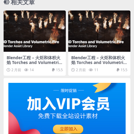
相关文章
Blender工程 – 火炬和体积火
Blender工程 – 火炬和体积火
焰 Torches and Volumetric
焰 Torches and Volumetric
Fire for Concept Art – Blen
Fire for Concept Art – Blen
2 月前
14
15.5
2 月前
11
15.5
der Asset Library
der Asset Library