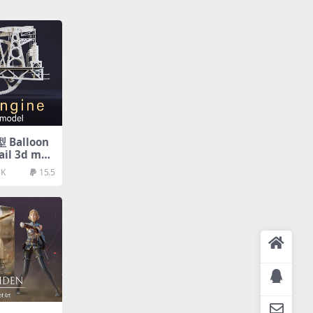
Balloon
ail 3d mod
3K
15.5