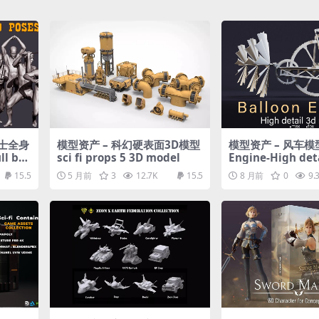
剑士全身
模型资产 – 科幻硬表面3D模型
模型资产 – 风车模型 
ll bo
sci fi props 5 3D model
Engine-High det
L
el
15.5
5 月前
3
12.7K
15.5
8 月前
0
9.