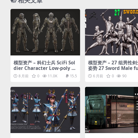
相关文章
模型资产 – 科幻士兵 SciFi Sol
模型资产 – 27 组男性
dier Character Low-poly 3
姿势 27 Sword Male fu
D model
dy poses ZTL+OBJ+ST
8 月前
0
11.0K
15.5
6 月前
0
90