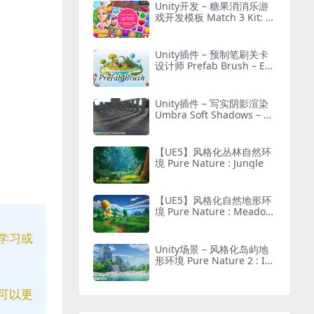
Unity开发 – 糖果消消乐游
戏开发模板 Match 3 Kit: S
weet Sugar Candy
Unity插件 – 预制笔刷关卡
设计师 Prefab Brush – Eas
y Object Placement Tool L
evel Designer
Unity插件 – 写实阴影渲染
Umbra Soft Shadows – Be
tter Directional & Contact
Shadows for URP
【UE5】风格化丛林自然环
境 Pure Nature : Jungle
【UE5】风格化自然地形环
境 Pure Nature : Meadow
s
学习或
Unity场景 – 风格化岛屿地
形环境 Pure Nature 2 : Isl
ands
可以更