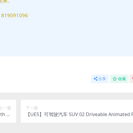
效果。
9091096
分享
收藏
上一篇
下一篇
h Fe
【UE5】可驾驶汽车 SUV 02 Driveable Animated R
model
tic ( SUV Car Vehicle Cars Vehicles Drive )