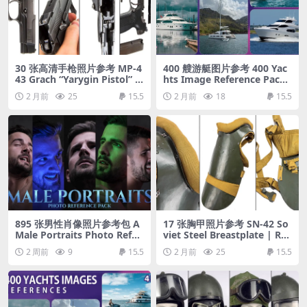
30 张高清手枪照片参考 MP-4
400 艘游艇图片参考 400 Yac
43 Grach “Yarygin Pistol” |
hts Image Reference Pack
Reference Pack
– Vol 1
2 月前
25
15.5
2 月前
18
15.5
895 张男性肖像照片参考包 A
17 张胸甲照片参考 SN-42 So
Male Portraits Photo Refer
viet Steel Breastplate | Ref
ence Pack for Artists 895 J
erence Pack
2 周前
9
15.5
2 月前
25
15.5
PEGs noAI