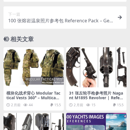
– Australia – Part 03
下一篇
100 张熔岩温泉照片参考包 Reference Pack – Gey
sir Sunrise
相关文章
模块化战术背心 Modular Tac
31 张左轮手枪参考照片 Naga
tical Vests 360° – Multicam
nt M1895 Revolver | Refere
& Moss Camo | Reference
nce Pack
2 月前
44
15.5
2 月前
15
15.5
Pack