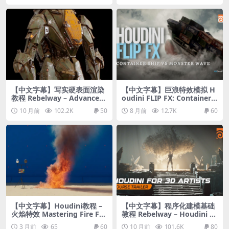
【中文字幕】写实硬表面渲染
【中文字幕】巨浪特效模拟 H
教程 Rebelway – Advanced
oudini FLIP FX: Container S
shading in Redshift
hip vs Monster Wave
10 月前
102.2K
50
8 月前
12.7K
60
【中文字幕】Houdini教程 –
【中文字幕】程序化建模基础
火焰特效 Mastering Fire FX
教程 Rebelway – Houdini F
in Houdini
or 3D Artists
3 月前
65
60
10 月前
101.6K
80