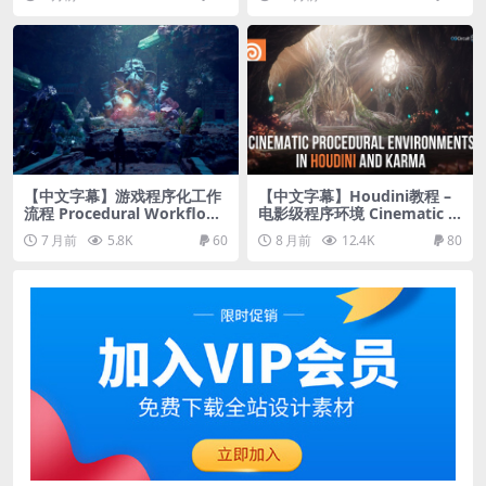
【中文字幕】游戏程序化工作
【中文字幕】Houdini教程 –
流程 Procedural Workflows
电影级程序环境 Cinematic P
for Games using Houdini
rocedural Environments in
7 月前
5.8K
60
8 月前
12.4K
80
Houdini and Karma