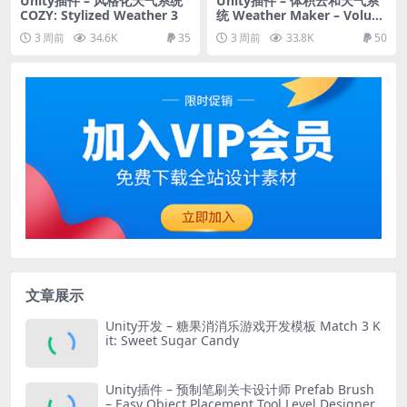
Unity插件 – 风格化天气系统
Unity插件 – 体积云和天气系
COZY: Stylized Weather 3
统 Weather Maker – Volum
etric Clouds and Weather S
3 周前
34.6K
35
3 周前
33.8K
50
ystem for Unity
文章展示
Unity开发 – 糖果消消乐游戏开发模板 Match 3 K
it: Sweet Sugar Candy
Unity插件 – 预制笔刷关卡设计师 Prefab Brush
– Easy Object Placement Tool Level Designer