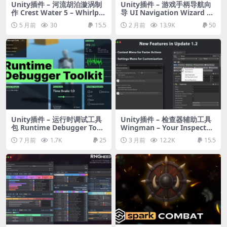
Unity插件 – 河流胡泊漩涡制
Unity插件 – 游戏手柄导航向
作 Crest Water 5 – Whirlpo
导 UI Navigation Wizard –
ol
Gamepad / Keyboard Navi
5 月前
30
15.5
2 月前
13.9K
50
gation & Selection
Unity插件 – 运行时调试工具
Unity插件 – 检查器辅助工具
包 Runtime Debugger Tool
Wingman – Your Inspecto
kit
r’s Best Friend
7 月前
1.7K
25
3 月前
12.2K
15.5