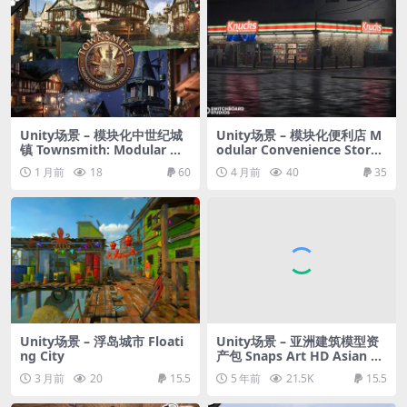
Unity场景 – 模块化中世纪城
Unity场景 – 模块化便利店 M
镇 Townsmith: Modular Me
odular Convenience Store
dieval Town (Medieval Tow
With Products
1 月前
18
60
4 月前
40
35
n, Modular Fantasy Town,
Town)
Unity场景 – 浮岛城市 Floati
Unity场景 – 亚洲建筑模型资
ng City
产包 Snaps Art HD Asian Re
sidential
3 月前
20
15.5
5 年前
21.5K
15.5