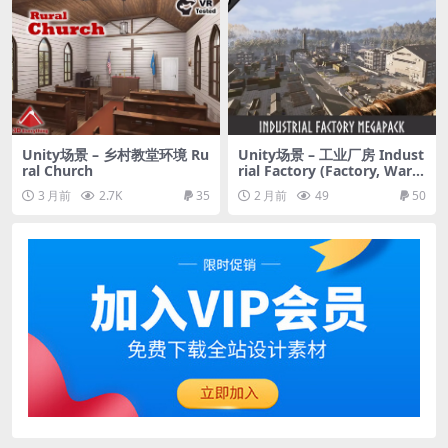
Unity场景 – 乡村教堂环境 Ru
Unity场景 – 工业厂房 Indust
ral Church
rial Factory (Factory, Ware
house, Industrial Factory,
3 月前
2.7K
35
2 月前
49
50
Modular Factory)