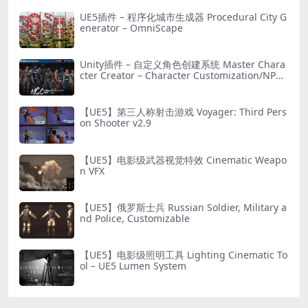
UE5插件 – 程序化城市生成器 Procedural City G
enerator – OmniScape
Unity插件 – 自定义角色创建系统 Master Chara
cter Creator – Character Customization/NPC
Creator
【UE5】第三人称射击游戏 Voyager: Third Pers
on Shooter v2.9
【UE5】电影级武器视觉特效 Cinematic Weapo
n VFX
【UE5】俄罗斯士兵 Russian Soldier, Military a
nd Police, Customizable
【UE5】电影级照明工具 Lighting Cinematic To
ol – UE5 Lumen System