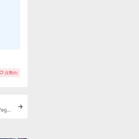
点赞(
0
)
eget