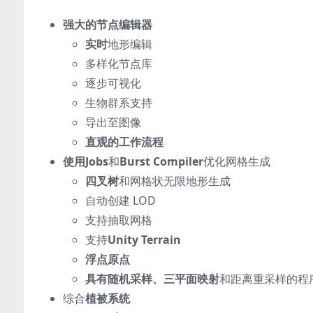
强大的节点编辑器
实时
地形编辑
多样化节点库
逐步可视化
生物群系支持
导出至图像
直观的工作流程
使用Jobs
和
Burst Compiler
优化网格生成
四叉树
和网格状无限地形生成
自动创建 LOD
支持抽取网格
支持
Unity Terrain
浮点原点
具有随机采样、三平面映射
和距离重采样的程
综合
植被系统