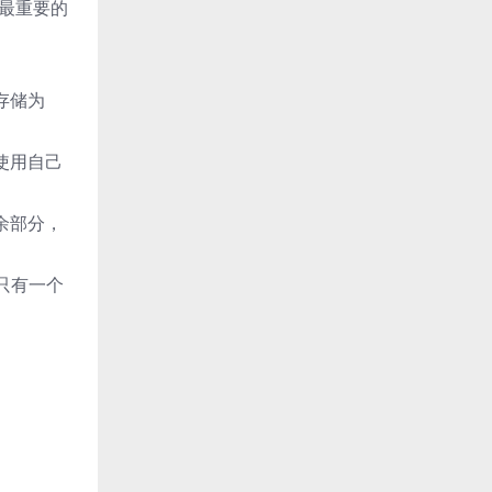
最重要的
。
们存储为
够使用自己
其余部分，
只有一个