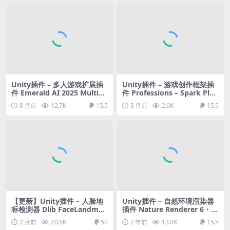
Unity插件 – 多人游戏扩展插
Unity插件 – 游戏创作框架插
件 Emerald AI 2025 Multipl
件 Professions – Spark Plug
ayer (Mirror)
in
8 月前
12.7K
15.5
3 月前
2.0K
15.5
【更新】Unity插件 – 人脸地
Unity插件 – 自然环境渲染器
标检测器 Dlib FaceLandmar
插件 Nature Renderer 6・Pr
k Detector
o
2 月前
20.5K
50
2 年前
13.0K
15.5