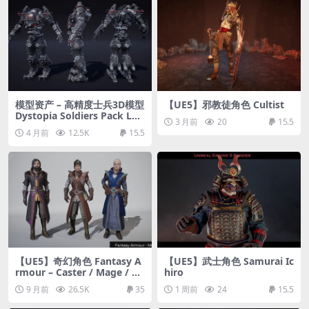
模型资产 – 高精度士兵3D模型
【UE5】邪教徒角色 Cultist
Dystopia Soldiers Pack Lo
3 月前
20
15.5
w-poly 3D model
4 月前
12.5K
15.5
【UE5】奇幻角色 Fantasy A
【UE5】武士角色 Samurai Ic
rmour – Caster / Mage / So
hiro
rcerer / Wizard – Metahum
9 月前
26.5K
35
1 周前
24
15.5
an