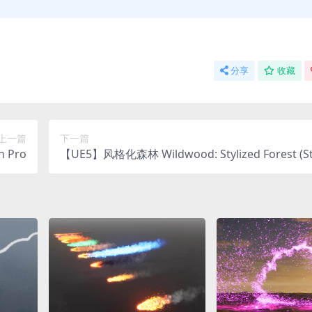
分享
收藏
上一篇
下一篇
 Pro
【UE5】风格化森林 Wildwood: Stylized Forest (Sty
d Nature, Stylized Forest, Nature, Biome)