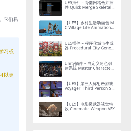
UE5插件 – 骨骼网格合并插
件 Quick Merge Skeletal
Mesh
。它们易
【UE5】乡村生活动画包 M
C Village Life Animation P
ack
UE5插件 – 程序化城市生成
器 Procedural City Genera
学习或
tor – OmniScape
Unity插件 – 自定义角色创
建系统 Master Character
Creator – Character Custo
可以更
mization/NPC Creator
【UE5】第三人称射击游戏
Voyager: Third Person Sh
ooter v2.9
【UE5】电影级武器视觉特
效 Cinematic Weapon VFX