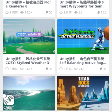
Unity插件 – 植被渲染器 Flor
Unity插件 – 智能寻路插件 S
a Renderer 6
mart Waypoints for Game
Creator 2
3 周前
14.0K
50
2 月前
26
15.5
Unity插件 – 风格化天气系统
Unity插件 – 角色自平衡系统
COZY: Stylized Weather 3
Self-Balancing Active Ragd
oll
3 周前
34.6K
35
2 月前
747
35