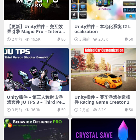
【更新】Unity插件 – 交互效
Unity插件 – 本地化系统 I2 L
果引擎 Magio Pro – Interact
ocalization
ive Effect Engine – URP/HD
2 年前
19.5K
80
3 周前
20.3K
50
RP
Unity插件 – 第三人称射击游
Unity插件 – 赛车游戏创造插
戏套件 JU TPS 3 – Third Pers
件 Racing Game Creator 2
on Shooter GameKit + Vehi
3 周前
36.3K
50
2 月前
8.2K
50
cle Physics