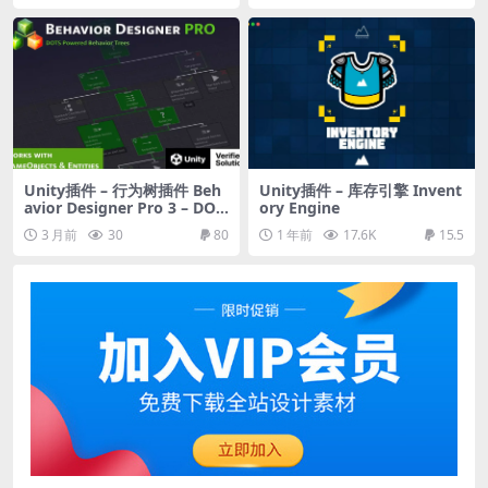
Unity插件 – 行为树插件 Beh
Unity插件 – 库存引擎 Invent
avior Designer Pro 3 – DOT
ory Engine
S Powered Behavior Trees
3 月前
30
80
1 年前
17.6K
15.5