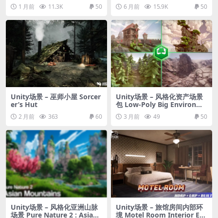
m Environment
1 月前
11.3K
50
6 月前
15.9K
50
Unity场景 – 巫师小屋 Sorcer
Unity场景 – 风格化资产场景
er’s Hut
包 Low-Poly Big Environme
nt Pack
2 月前
363
60
3 月前
49
50
Unity场景 – 风格化亚洲山脉
Unity场景 – 旅馆房间内部环
场景 Pure Nature 2 : Asian
境 Motel Room Interior En