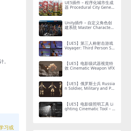
UE5插件 – 程序化城市生成
器 Procedural City Genera
tor – OmniScape
Unity插件 – 自定义角色创
建系统 Master Character
Creator – Character Custo
mization/NPC Creator
【UE5】第三人称射击游戏
Voyager: Third Person Sh
ooter v2.9
计。
【UE5】电影级武器视觉特
效 Cinematic Weapon VFX
【UE5】俄罗斯士兵 Russia
n Soldier, Military and Pol
ice, Customizable
【UE5】电影级照明工具 Li
ghting Cinematic Tool – U
E5 Lumen System
学习或