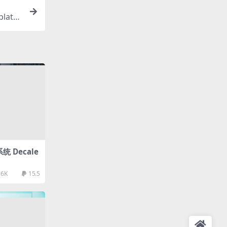
late
统 Decale
.6K
15.5