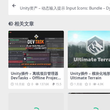
Unity资产 – 动态输入提示 Input Icons: Bundle – 
ic Prompts and Rebi
相关文章
Unity插件 – 离线项目管理器
Unity插件 – 模块化地
DevTasks – Offline Project
Ultimate Terrain
Manager
10 月前
0
137.6K
15.5
1 月前
0
4.9K