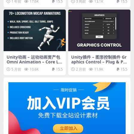
1 年前
17.6K
15.5
3 周前
13.1K
15.5
Unity动画 – 运动动画资产包
Unity插件 – 图形控制插件 Gr
Omni Animation – Core Lo
aphics Control – Plug & Pla
comotion Pack
y Graphics Settings Menu a
5 月前
10.6K
15.5
2 月前
11.9K
15.5
nd Options UI