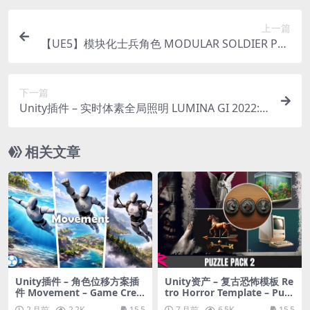
上一篇
【UE5】模块化士兵角色 MODULAR SOLDIER PAC
K Vol. 3
下一篇
Unity插件 – 实时体素全局照明 LUMINA GI 2022: R
eal-Time Voxel Global Illumination
相关文章
Unity插件 – 角色位移方案插
Unity资产 – 复古恐怖模板 Re
件 Movement – Game Crea
tro Horror Template – Puzz
tor 2
le Pack 2
2 月前
2.2K
15.5
7 月前
6.5K
15.5