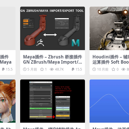
具插件
Maya插件 – Zbrush 桥接插件
Houdini插件 –
 Maya
GN ZBrush/Maya Import/E
运算插件 Soft Bool
xport Tool
oudini and may
15.5
5 月前
1
48.7K
15.5
10 月前
0
8