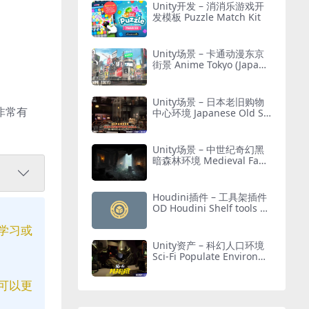
Unity开发 – 消消乐游戏开
发模板 Puzzle Match Kit
Unity场景 – 卡通动漫东京
街景 Anime Tokyo (Japane
se City)
Unity场景 – 日本老旧购物
中非常有
中心环境 Japanese Old Sh
opping Mall Environment
(Modular, Asian, Abandon
ed)
Unity场景 – 中世纪奇幻黑
暗森林环境 Medieval Fant
asy Ruins – Dark Forest E
nvironment
Houdini插件 – 工具架插件
OD Houdini Shelf tools 20
21 + 教程
学习或
Unity资产 – 科幻人口环境
Sci-Fi Populate Environm
ent
可以更