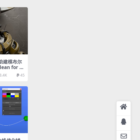
 辅助建模布尔
ean for H
a
8.4K
45