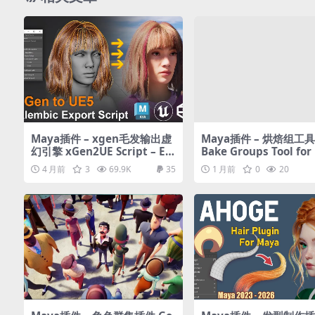
Maya插件 – xgen毛发输出虚
Maya插件 – 烘焙组工
幻引擎 xGen2UE Script – Ex
Bake Groups Tool for
port Alembic Hair from Ma
4 月前
3
69.9K
35
1 月前
0
20
ya xGen to UnrealEngine5