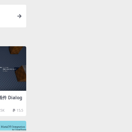
件 Dialog
.5K
15.5