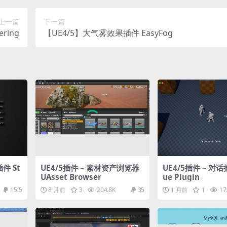
上一篇
下一篇
ering
【UE4/5】大气雾效果插件 EasyFog
件 St
UE4/5插件 – 素材资产浏览器
UE4/5插件 – 对话插
UAsset Browser
ue Plugin
15.5
8 月前
3
204.8K
35
1 月前
1
17