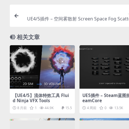
UE4/5插件 – 空间雾散射 Screen Space Fog Scatt
相关文章
【UE4/5】流体特效工具 Flui
UE5插件 – Steam蓝图插
d Ninja VFX Tools
eamCore
8 月前
1
44.9K
15.5
4 周前
0
13.5K