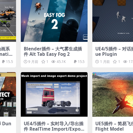
动画系
Blender插件 – 大气雾生成插
UE4/5插件 – 对话插
matic
件 Alt Tab Easy Fog 2
ue Plugin
15.5
9 月前
1
45.1K
15.5
1 月前
1
17
 Dun
UE4/5插件 – 实时导入/导出插
UE5插件 – 简易飞
件 RealTime Import/Export
Flight Model