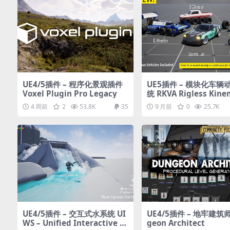
UE4/5插件 – 程序化景观插件
UE5插件 – 模块化车辆
Voxel Plugin Pro Legacy
统 RKVA Rigless Kine
Vehicle Animation
4 周前
2
53.8K
35
9 月前
0
25.7K
UE4/5插件 – 交互式水系统 UI
UE4/5插件 – 地牢建筑师
WS – Unified Interactive W
geon Architect