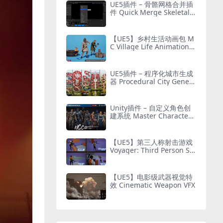
UE5插件 – 骨骼网格合并插
件 Quick Merge Skeletal
Mesh
【UE5】乡村生活动画包 M
C Village Life Animation P
ack
UE5插件 – 程序化城市生成
器 Procedural City Genera
tor – OmniScape
Unity插件 – 自定义角色创
建系统 Master Character
Creator – Character Custo
mization/NPC Creator
【UE5】第三人称射击游戏
Voyager: Third Person Sh
ooter v2.9
【UE5】电影级武器视觉特
效 Cinematic Weapon VFX