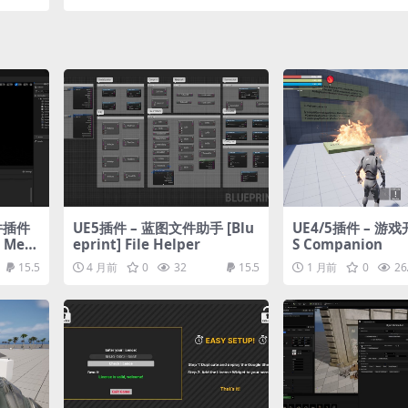
并插件
UE5插件 – 蓝图文件助手 [Blu
UE4/5插件 – 游
l Mes
eprint] File Helper
S Companion
15.5
4 月前
0
32
15.5
1 月前
0
26