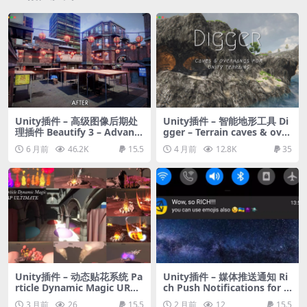
Unity插件 – 高级图像后期处
Unity插件 – 智能地形工具 Di
理插件 Beautify 3 – Advanc
gger – Terrain caves & over
ed Post Processing
hangs
6 月前
46.2K
15.5
4 月前
12.8K
35
Unity插件 – 动态贴花系统 Pa
Unity插件 – 媒体推送通知 Ri
rticle Dynamic Magic URP
ch Push Notifications for A
ULTIMATE – Decals, Particl
ndroid
3 月前
26
15.5
2 月前
12
15.5