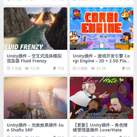
es, Radiosity & Splines
Unity插件 – 交互式流体模拟
Unity插件 – 游戏开发引擎 Co
渲染器 Fluid Frenzy
rgi Engine – 2D + 2.5D Platf
ormer
3 天前
12.7K
15.5
2 周前
31.1K
50
Unity插件 – 光效效果插件 Su
【更新】Unity插件 – 角色情
n Shafts SRP
绪管理器插件 Love/Hate