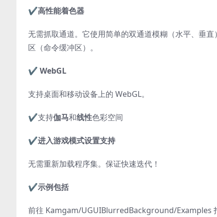
✔️高性能着色器
无需抓取通道。它使用简单的双通道模糊（水平、垂直
区（命令缓冲区）。
✔️ WebGL
支持桌面和移动设备上的 WebGL。
✔️
支持
伽马
和
线性
色彩空间
✔️进入游戏模式设置支持
无需重新加载程序集。保证快速迭代！
✔️
示例包括
前往 Kamgam/UGUIBlurredBackground/Examp