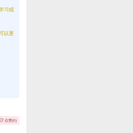
学习或
可以更
点赞(
0
)