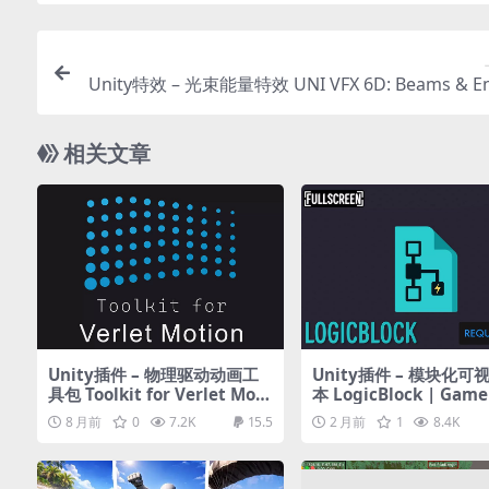
Unity特效 – 光束能量特效 UNI VFX 6D: Beams & En
for Visual Effect
相关文章
Unity插件 – 物理驱动动画工
Unity插件 – 模块化可
具包 Toolkit for Verlet Moti
本 LogicBlock | Game
on 2026
tor 2
8 月前
0
7.2K
15.5
2 月前
1
8.4K