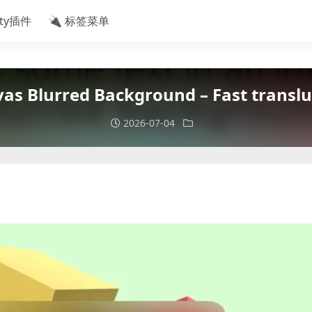
ity插件
🔌 标签菜单
urred Background – Fast translucen
2026-07-04