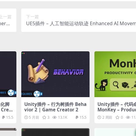
上一篇
下一篇
ergy
UE5插件 – 人工智能运动轨迹 Enhanced AI Movem
 Graph
视化脚
Unity插件 – 行为树插件 Beha
Unity插件 – 代
 Crea
vior 2 | Game Creator 2
MonKey – Produc
mmands
15.5
5 月前
3
13.1K
15.5
2 周前
0
11