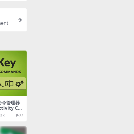
ent
码命令管理器
tivity Co
.5K
35