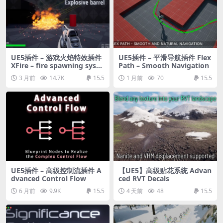
UE5插件 – 游戏火焰特效插件
UE5插件 – 平滑导航插件 Flex
XFire – fire spawning syste
Path – Smooth Navigation
m (with damage)
3 月前
14.7K
15.5
1 月前
70
15.5
UE5插件 – 高级控制流插件 A
【UE5】高级贴花系统 Advan
dvanced Control Flow
ced RVT Decals
6 月前
9.9K
15.5
4 天前
48
15.5