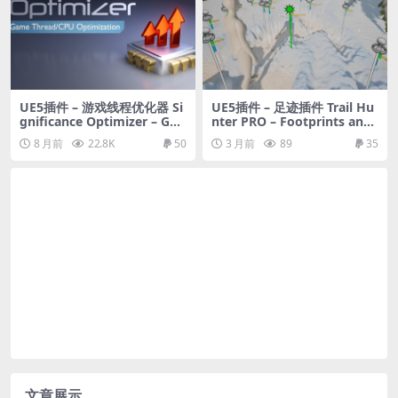
UE5插件 – 游戏线程优化器 Si
UE5插件 – 足迹插件 Trail Hu
gnificance Optimizer – Ga
nter PRO – Footprints and
me Thread/CPU Optimizati
Tracks with Multiplayer &
8 月前
22.8K
50
3 月前
89
35
on
WorldPartition
文章展示