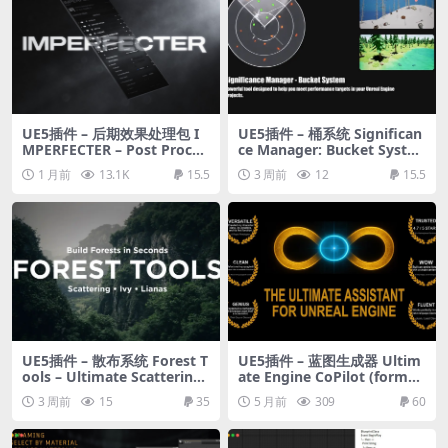
UE5插件 – 后期效果处理包 I
UE5插件 – 桶系统 Significan
MPERFECTER – Post Proces
ce Manager: Bucket Syste
s Toolkit
m
1 月前
13.1K
15.5
3 周前
12
15.5
UE5插件 – 散布系统 Forest T
UE5插件 – 蓝图生成器 Ultim
ools – Ultimate Scattering
ate Engine CoPilot (formerl
System
y Ultimate Blueprint Gener
3 周前
15
35
5 月前
309
60
ator)