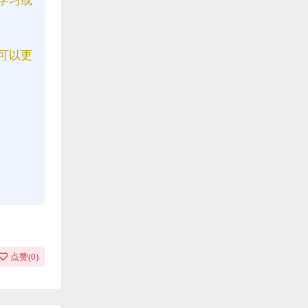
可以更
点赞(
0
)