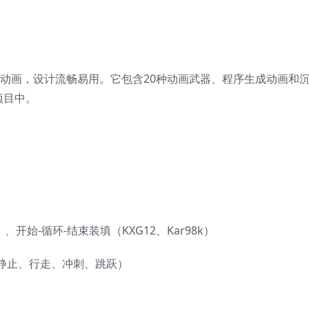
S）动画，设计流畅易用。它包含20种动画武器、程序生成动画和
项目中。
始-循环-结束装填（KXG12、Kar98k）
静止、行走、冲刺、跳跃）