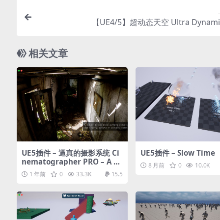
【UE4/5】超动态天空 Ultra Dynamic
相关文章
UE5插件 – 逼真的摄影系统 Ci
UE5插件 – Slow Time
nematographer PRO – A P
8 月前
0
10.0K
hotorealistic Camera Syst
1 年前
0
33.3K
15.5
em