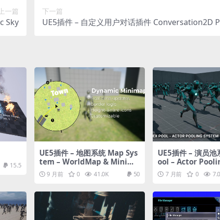
上一篇
下一篇
 Sky
UE5插件 – 自定义用户对话插件 Conversation2D Pl
UE5插件 – 地图系统 Map Sys
UE5插件 – 演员池系
tem – WorldMap & Minima
ool – Actor Pool
15.5
p
9 月前
0
41.0K
50
7 月前
0
7.