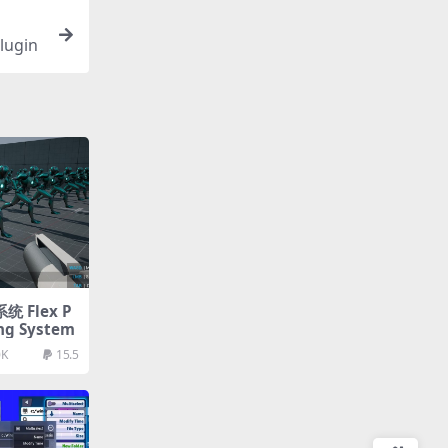
ugin
统 Flex P
ing System
0K
15.5