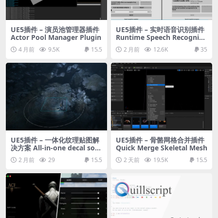
UE5插件 – 演员池管理器插件
UE5插件 – 实时语音识别插件
Actor Pool Manager Plugin
Runtime Speech Recognize
r (Real-Time, Offline, AI)
4 月前
9.5K
15.5
2 月前
12.6K
35
UE5插件 – 一体化纹理贴图解
UE5插件 – 骨骼网格合并插件
决方案 All-in-one decal solu
Quick Merge Skeletal Mesh
tion: Paint, Spray, Draw, Fil
2 月前
29
15.5
2 天前
19.5K
15.5
l & add Edge Mesh Decals!