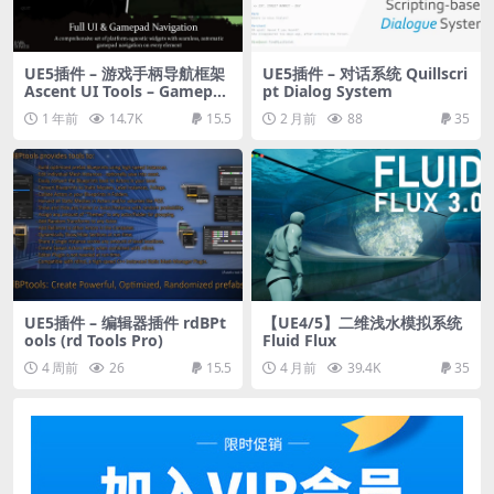
UE5插件 – 游戏手柄导航框架
UE5插件 – 对话系统 Quillscri
Ascent UI Tools – Gamepad
pt Dialog System
Navigation & UI Framewor
1 年前
14.7K
15.5
2 月前
88
35
k
UE5插件 – 编辑器插件 rdBPt
【UE4/5】二维浅水模拟系统
ools (rd Tools Pro)
Fluid Flux
4 周前
26
15.5
4 月前
39.4K
35