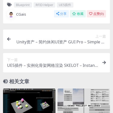
Blueprint
RFID Helper
UE5插件
CGais
分享
收藏
点赞(
0
)
上一篇
Unity资产 – 简约休闲UI资产 GUI Pro – Simple Ca
sual
下一篇
UE5插件 – 实例化骨架网格渲染 SKELOT – Instanc
ed Skeletal Mesh Rendering
相关文章