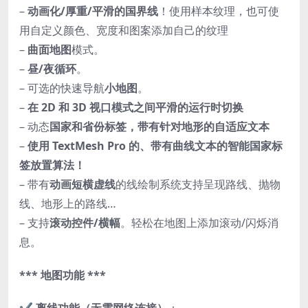
–
动画化/厚重/平滑的国界线
！使用样本纹理，也可使
用自定义颜色、宽度和图案添加自己的纹理
–
曲面地图
模式。
–
昼/夜循环
。
– 可选的快速导航
小地图
。
–
在 2D 和 3D 视口模式之间平滑的运行时切换
– 动态
国家和省份标签，带有针对地形的自适应文本
–
使用 TextMesh Pro 的、带有曲线文本的智能国家标
签放置算法！
– 带有
动画短横虚线
的线绘制系统支持呈现路线、抛物
线、地形上的路线…
– 支持
滚动控件/横幅
。轻松在地图上添加滚动/闪烁消
息。
*** 地图功能 ***