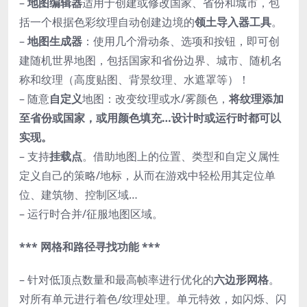
–
地图编辑器
适用于创建或修改国家、省份和城市，包
括一个根据色彩纹理自动创建边境的
领土导入器工具
。
–
地图生成器
：使用几个滑动条、选项和按钮，即可创
建随机世界地图，包括国家和省份边界、城市、随机名
称和纹理（高度贴图、背景纹理、水遮罩等）！
– 随意
自定义
地图：改变纹理或水/雾颜色，
将纹理添加
至省份或国家，或用颜色填充…设计时或运行时都可以
实现。
– 支持
挂载点
。借助地图上的位置、类型和自定义属性
定义自己的策略/地标，从而在游戏中轻松用其定位单
位、建筑物、控制区域…
– 运行时合并/征服地图区域。
*** 网格和路径寻找功能 ***
– 针对低顶点数量和最高帧率进行优化的
六边形网格
。
对所有单元进行着色/纹理处理。单元特效，如闪烁、闪