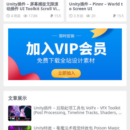
Unity插件 – 屏幕捕捉无限滚
Unity插件 – Pinnr – World t
动插件 UI Toolkit Scroll Vie
o Screen UI
w Pro – Infinite Scrolling, S
4 周前
17.8K
15.5
3 月前
20
15.5
napping, Paging
文章展示
Unity插件 – 后期处理工具包 VolFx – VFX Toolkit
(Post Processing, Timeline Tracks, Shaders, T
ools)
Unity特效 – 毒魔法术视觉特效包 Poison Magic