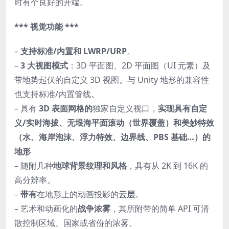
时有个良好的开端。
*** 视觉功能 ***
–
支持标准/内置和 LWRP/URP
。
–
3 大视图模式
：3D 平面图、2D 平面图（UI 元素）及
带地势起伏的自定义 3D 视图。与 Unity 地形的兼容性
也支持标准/内置管线。
– 具有
3D 表面网格的
独家自定义视口，
实现具有自定
义/实时海拔、无垠海平面滚动（世界覆盖）和美妙特效
（水、海岸泡沫、浮力特效、边界线、PBS 基础…）的
地形
– 随附几种
地球背景纹理和风格
，具有从 2K 到 16K 的
高分辨率。
–
带有
在地形上的动画投影的
云层
。
– 艺术和动画化的
战争浓雾
，其所附带的简单 API 可清
散控制区域、国家或省份的浓雾。