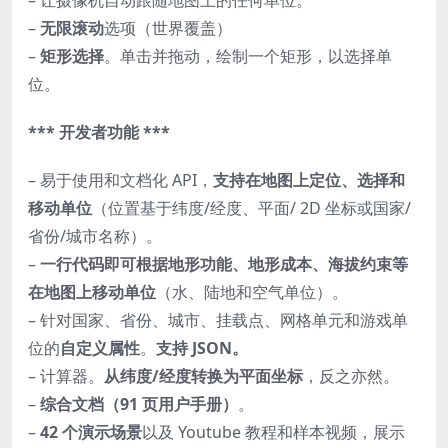
– 让摄像机自动跟随地图上的任何单位。
–
无限滚动
选项（世界覆盖）
–
矩形选择
。单击并拖动，绘制一个矩形，以选择单
位。
*** 开发者功能 ***
– 易于使用和文档化 API，
支持在地图上定位、选择和
移动单位
（位置基于纬度/经度、平面/ 2D 坐标或国家/
省份/城市名称）。
–
一行代码即可根据地形功能、地形成本、海拔约束等
在地图上移动单位
（水、陆地和空气单位）。
– 针对国家、省份、城市、挂载点、网格单元和游戏单
位的
自定义属性
。
支持 JSON。
– 计算器。
从纬度/经度转换为平面坐标
，反之亦然。
–
综合文档（91 页用户手册）
。
–
42 个演示场景
以及 Youtube 教程和样本视频，展示