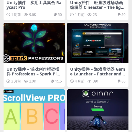
Unity插件 – 实用工具集合 Ra
Unity插件 – 轻量级过场动画
ycast Pro
编辑器 Cineaster – The light
est cutscene editor
1 周前
9.6K
50
1 月前
23
50
Unity插件 – 游戏创作框架插
Unity插件 – 游戏启动器 Gam
件 Professions – Spark Plug
e Launcher – Patcher and
in
Updater
3 月前
2.0K
15.5
4 月前
391
80