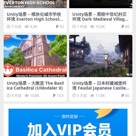
Unity场景 – 模块化城市学校
Unity场景 – 黑暗中世纪村庄
环境 Everton High School –
环境 Dark Medieval Village
Modular Urban School Envi
Environment Megapack (M
7 月前
6.3K
50
1 年前
10.3K
60
ronment URP
odular with Full Interiors)
Unity场景 – 大教堂 The Basil
Unity场景 – 日本封建城堡环
ica Cathedral (UModeler X)
境 Feudal Japanese Castle E
nvironment
8 月前
10.8K
15.5
5 天前
11.8K
60