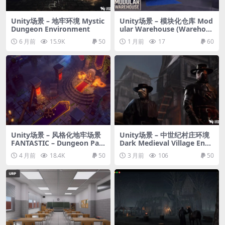
Unity场景 – 地牢环境 Mystic
Unity场景 – 模块化仓库 Mod
Dungeon Environment
ular Warehouse (Warehous
e, Industrial Warehouse, H
6 月前
15.9K
50
1 月前
17
60
angar, Factory, Warehous
e)
Unity场景 – 风格化地牢场景
Unity场景 – 中世纪村庄环境
FANTASTIC – Dungeon Pac
Dark Medieval Village Envir
k
onment Megapack (Modul
4 月前
18.4K
50
3 月前
106
50
ar with Full Interiors)