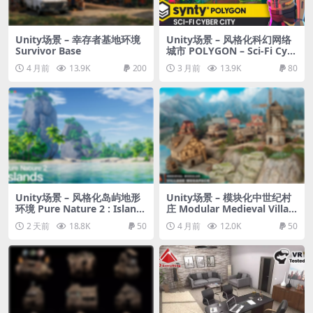
Unity场景 – 幸存者基地环境
Unity场景 – 风格化科幻网络
Survivor Base
城市 POLYGON – Sci-Fi Cyb
er City Pack
4 月前
13.9K
200
3 月前
13.9K
80
Unity场景 – 风格化岛屿地形
Unity场景 – 模块化中世纪村
环境 Pure Nature 2 : Island
庄 Modular Medieval Villag
s
e MegaPack
2 天前
18.8K
50
4 月前
12.0K
50