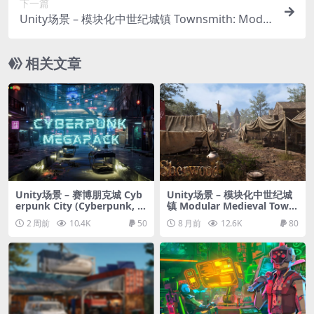
下一篇
Unity场景 – 模块化中世纪城镇 Townsmith: Modul
ar Medieval Town (Medieval Town, Modular Fan
tasy Town, Town)
相关文章
Unity场景 – 赛博朋克城 Cyb
Unity场景 – 模块化中世纪城
erpunk City (Cyberpunk, C
镇 Modular Medieval Town
yberpunk City, Sci-Fi City)
(Medieval Town, Medieval
2 周前
10.4K
50
8 月前
12.6K
80
Village, Modular Town, Ca
mp)