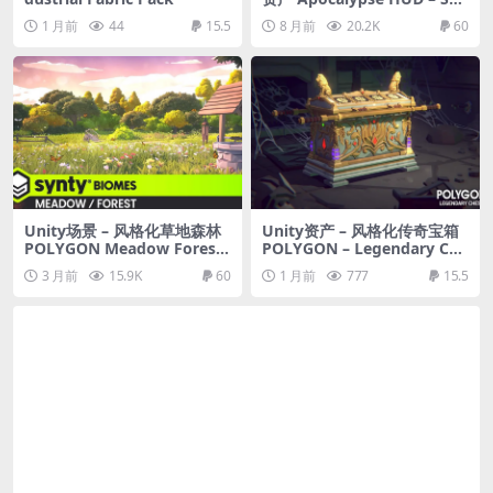
ty INTERFACE – GUI
1 月前
44
15.5
8 月前
20.2K
60
Unity场景 – 风格化草地森林
Unity资产 – 风格化传奇宝箱
POLYGON Meadow Forest
POLYGON – Legendary Che
– Nature Biomes – Low Pol
st
3 月前
15.9K
60
1 月前
777
15.5
y 3D Art