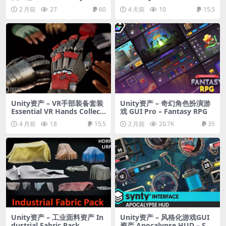
Poly 3D Models Pack
2 月前
27
60
4 天前
10
15.5
Unity资产 – VR手部装备套装
Unity资产 – 奇幻角色扮演游
Essential VR Hands Collecti
戏 GUI Pro – Fantasy RPG
on
4 月前
18
15.5
2 月前
20.7K
35
Unity资产 – 工业面料资产 In
Unity资产 – 风格化游戏GUI
dustrial Fabric Pack
资产 Apocalypse HUD – Syn