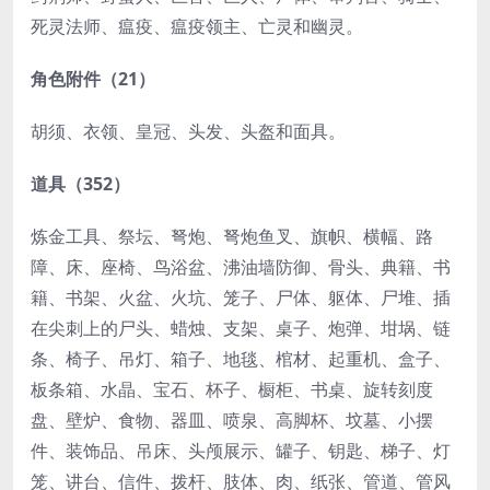
死灵法师、瘟疫、瘟疫领主、亡灵和幽灵。
角色附件（21）
胡须、衣领、皇冠、头发、头盔和面具。
道具（352）
炼金工具、祭坛、弩炮、弩炮鱼叉、旗帜、横幅、路
障、床、座椅、鸟浴盆、沸油墙防御、骨头、典籍、书
籍、书架、火盆、火坑、笼子、尸体、躯体、尸堆、插
在尖刺上的尸头、蜡烛、支架、桌子、炮弹、坩埚、链
条、椅子、吊灯、箱子、地毯、棺材、起重机、盒子、
板条箱、水晶、宝石、杯子、橱柜、书桌、旋转刻度
盘、壁炉、食物、器皿、喷泉、高脚杯、坟墓、小摆
件、装饰品、吊床、头颅展示、罐子、钥匙、梯子、灯
笼、讲台、信件、拨杆、肢体、肉、纸张、管道、管风