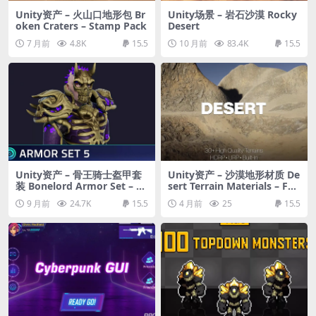
Unity资产 – 火山口地形包 Br
Unity场景 – 岩石沙漠 Rocky
oken Craters – Stamp Pack
Desert
7 月前
4.8K
15.5
10 月前
83.4K
15.5
Unity资产 – 骨王骑士盔甲套
Unity资产 – 沙漠地形材质 De
装 Bonelord Armor Set – St
sert Terrain Materials – FP
ylized RPG
S, Fantasy, RPG, Textures –
9 月前
24.7K
15.5
4 月前
25
15.5
Human Made