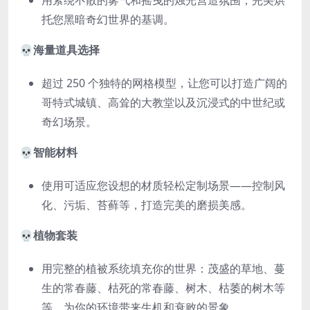
用萦绕不散的雾气和摇曳的烛光营造氛围，完美烘
托您黑暗奇幻世界的基调。
💀
海量道具选择
超过 250 个独特的网格模型，让您可以打造广阔的
哥特式城镇、高耸的大教堂以及沉浸式的中世纪或
奇幻场景。
💀
智能材料
使用可适应您设想的材质轻松定制场景——控制风
化、污垢、苔藓等，打造完美的磨损美感。
💀
植物套装
用完整的植被系统填充你的世界：茂盛的草地、蔓
生的常春藤、枯死的常春藤、树木、枯萎的树木等
等，为你的环境带来生机和衰败的景象。