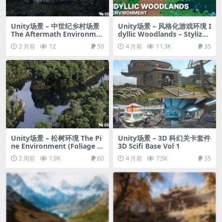
Unity场景 – 中世纪乡村场景
Unity场景 – 风格化游戏环境 I
The Aftermath Environme
dyllic Woodlands – Stylized
nt (Medieval, Village)
Fantasy RPG Environment
2 月前
12
50
4 月前
11.3K
35
Unity场景 – 松树环境 The Pi
Unity场景 – 3D 科幻关卡套件
ne Environment (Foliage , I
3D Scifi Base Vol 1
sland , Nature , River )
2 周前
1.9K
60
4 月前
7.5K
35