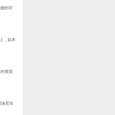
燃烧的符
 上，如木
接的视觉
间场景添