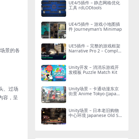
UE4/5插件 – 静态网格优化
工具 rdLODtools
UE4/5插件 – 游戏小地图插
件 Journeyman’s Minimap
UE5插件 – 完整的游戏框架
坏场景的各
Narrative Pro 2 – Complet
e Game Framework
Unity开发 – 消消乐游戏开
发模板 Puzzle Match Kit
镜头、过场
Unity场景 – 卡通动漫东京
街景 Anime Tokyo (Japane
内容，呈
se City)
Unity场景 – 日本老旧购物
中心环境 Japanese Old Sh
opping Mall Environment
(Modular, Asian, Abandon
ed)