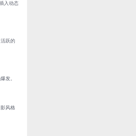
接插入动态
、活跃的
焰爆发。
阴影风格