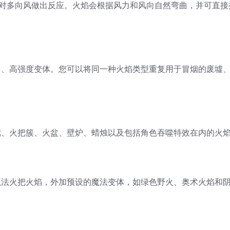
参数对多向风做出反应。火焰会根据风力和风向自然弯曲，并可直
中、高强度变体。您可以将同一种火焰类型重复用于冒烟的废墟
把、火把簇、火盆、壁炉、蜡烛以及包括角色吞噬特效在内的火
魔法火把火焰，外加预设的魔法变体，如绿色野火、奥术火焰和