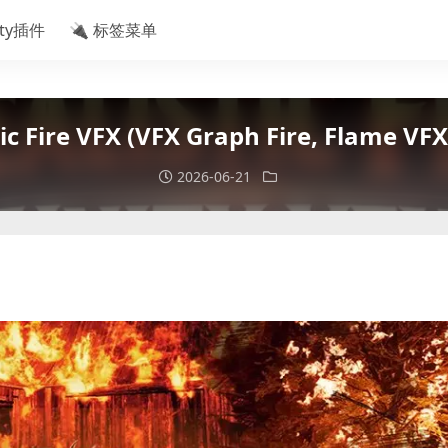
ity插件
🔌 标签菜单
re VFX (VFX Graph Fire, Flame VFX, F
2026-06-21