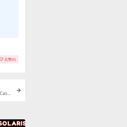
点赞(
0
)
astl
le, T