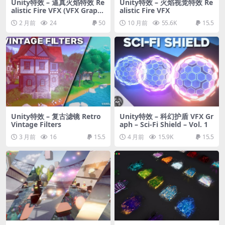
Unity特效 – 逼真火焰特效 Re
Unity特效 – 火焰视觉特效 Re
alistic Fire VFX (VFX Graph
alistic Fire VFX
Fire, Flame VFX, Fireplace
2 月前
24
50
10 月前
55.6K
15.5
VFX, Torch VFX, Fire)
Unity特效 – 复古滤镜 Retro
Unity特效 – 科幻护盾 VFX Gr
Vintage Filters
aph – Sci-Fi Shield – Vol. 1
3 月前
16
15.5
4 月前
15.9K
15.5