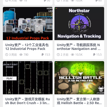
4 月前
18
50
1 月前
10.0K
60
Unity资产 – 12个工业道具包
Unity资产 – 导航跟踪系统 N
12 Industrial Props Pack
orthstar Navigation and Tr
acking System (Compass,
3 周前
780
15.5
2 月前
10.5K
15.5
Radar, Screen & Edge Overl
ay)
Unity资产 – 游戏开发模板 Ru
Unity资产 – 复古第一人称游
sh But Don’t Crush – 3 line
戏 Hellish Battle – 2.5D Retr
game – ready for release v
o FPS