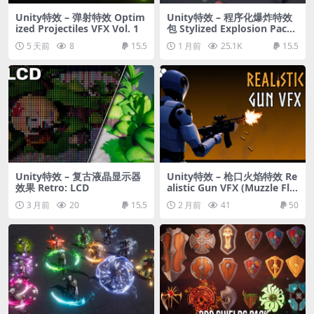
Unity特效 – 弹射特效 Optim
Unity特效 – 程序化爆炸特效
ized Projectiles VFX Vol. 1
包 Stylized Explosion Pack
1
5 天前
8
15.5
1 月前
25.1K
15.5
Unity特效 – 复古液晶显示器
Unity特效 – 枪口火焰特效 Re
效果 Retro: LCD
alistic Gun VFX (Muzzle Fla
sh, Bullet Impact, Ejection
3 月前
20
15.5
2 月前
41
50
s, Gun VFX, VFX)