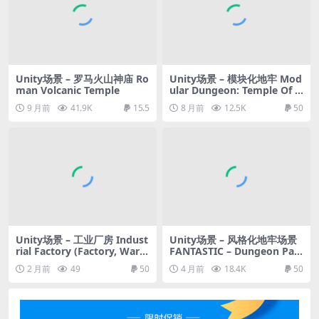
Unity场景 – 罗马火山神庙 Ro
Unity场景 – 模块化地牢 Mod
man Volcanic Temple
ular Dungeon: Temple Of C
thulhu (Dungeon, Modular
9 月前
41.9K
15.5
8 月前
12.5K
50
Dungeon, Temple, Dungeo
ns)
Unity场景 – 工业厂房 Indust
Unity场景 – 风格化地牢场景
rial Factory (Factory, Ware
FANTASTIC – Dungeon Pac
house, Industrial Factory,
k
2 月前
49
50
4 月前
18.4K
50
Modular Factory)