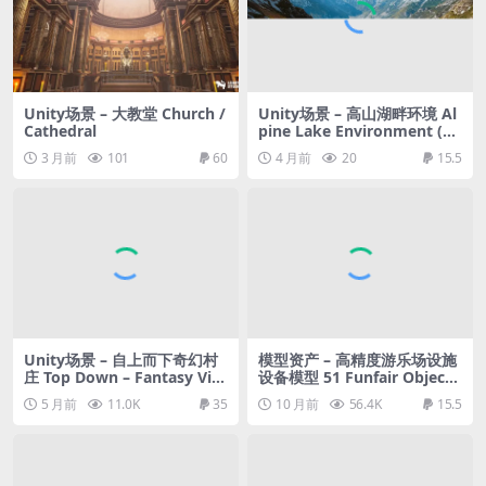
Unity场景 – 大教堂 Church /
Unity场景 – 高山湖畔环境 Al
Cathedral
pine Lake Environment (B
UILT-IN version)
3 月前
101
60
4 月前
20
15.5
Unity场景 – 自上而下奇幻村
模型资产 – 高精度游乐场设施
庄 Top Down – Fantasy Vill
设备模型 51 Funfair Objects
age
- Vol 02- High detail 3d mo
5 月前
11.0K
35
10 月前
56.4K
15.5
dels