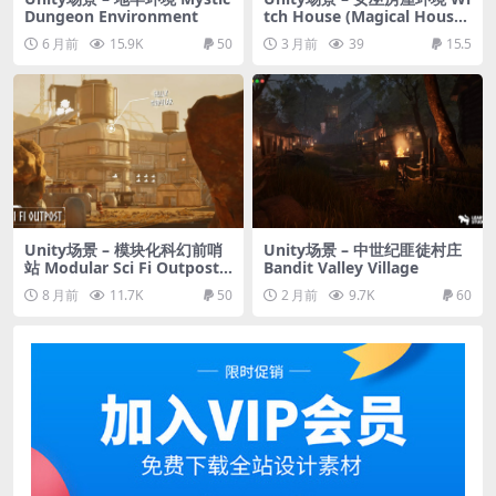
Dungeon Environment
tch House (Magical House,
Magical Shop, Witch Shop,
6 月前
15.9K
50
3 月前
39
15.5
Fantasy Shop)
Unity场景 – 模块化科幻前哨
Unity场景 – 中世纪匪徒村庄
站 Modular Sci Fi Outpost
Bandit Valley Village
(Sci Fi Outpost, Sci Fi Base,
8 月前
11.7K
50
2 月前
9.7K
60
Sci Fi , Outpost, Base)