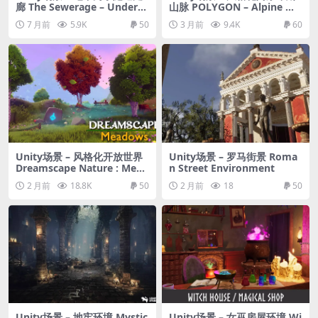
廊 The Sewerage – Undergr
山脉 POLYGON – Alpine Mo
ound Sewer Tunnels & Corr
untain – Nature Biomes – 3
7 月前
5.9K
50
3 月前
9.4K
60
idors URP
D Environment Art
Unity场景 – 风格化开放世界
Unity场景 – 罗马街景 Roma
Dreamscape Nature : Mead
n Street Environment
ows : Stylized Open World
2 月前
18.8K
50
2 月前
18
50
Environment
Unity场景 – 地牢环境 Mystic
Unity场景 – 女巫房屋环境 Wi