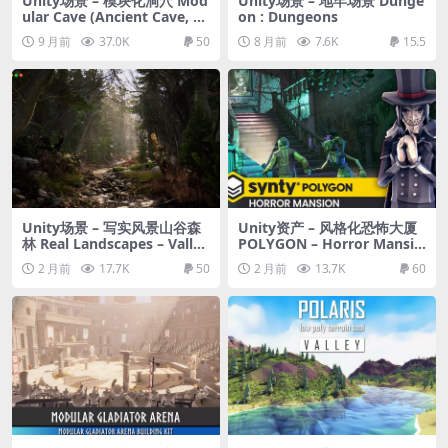
Unity场景 – 模块化洞穴 Mod
Unity场景 – 地牢场景 Dunge
ular Cave (Ancient Cave, A
on : Dungeons
ncient Ruins, Mayan Ruins,
9 月前
37.0K
50
8 月前
7.6K
15.5
Cavern)
Unity场景 – 写实风景山谷森
Unity资产 – 风格化恐怖大厦
林 Real Landscapes – Valley
POLYGON – Horror Mansio
Forest
n Pack
2 月前
17.7K
50
2 月前
13.7K
60