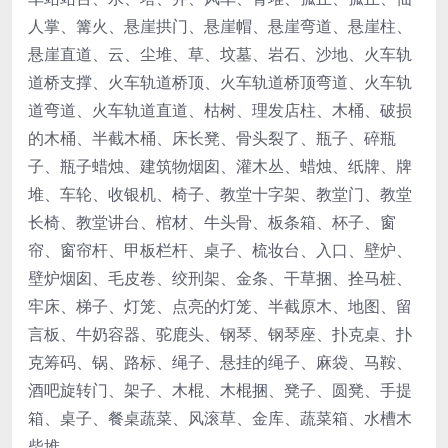
人掌、篝火、悬崖拱门、悬崖帽、悬崖弯道、悬崖柱、
悬崖直道、云、尘堆、草、坟墓、岩石、沙地、火车轨
道桥支撑、火车轨道桥顶、火车轨道桥顶弯道、火车轨
道弯道、火车轨道直道、枯树、理发店柱、木桶、破损
的木桶、半截木桶、床长凳、骨头裂了、瓶子、碎瓶
子、瓶子蜡烛、建筑物烟囱、灌木丛、蜡烛、纸牌、牌
堆、车轮、收银机、椅子、教堂十字架、教堂门、教堂
长椅、教堂讲台、棺材、牛头骨、板条箱、杯子、窗
帘、窗帘杆、甲板栏杆、桌子、梳妆台、入口、壁炉、
壁炉烟囱、毛皮卷、绞刑架、金条、干草捆、拴马桩、
牢床、梯子、灯笼、点亮的灯笼、半截原木、地图、留
言板、牛奶容器、驼鹿头、钢琴、钢琴座、扑克桌、扑
克筹码、锅、路标、绳子、悬挂的绳子、麻袋、马鞍、
酒吧旋转门、架子、木棍、木棍捆、凳子、圆凳、手提
箱、桌子、餐桌蔬菜、风滚草、金库、蔬菜箱、水槽木
柴堆。