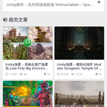
Unity插件 – 无代码游戏框架 Interactables – Spar
k Plugin
相关文章
Unity场景 – 风格化资产场景
Unity场景 – 模块化地牢 Mod
包 Low-Poly Big Environme
ular Dungeon: Temple Of C
nt Pack
thulhu (Dungeon, Modular
3 月前
48
50
8 月前
12.5K
50
Dungeon, Temple, Dungeo
ns)