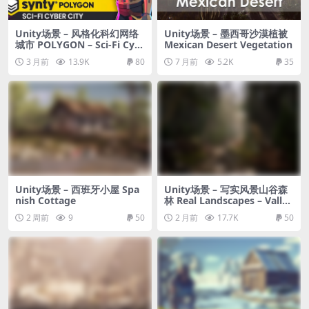
Unity场景 – 风格化科幻网络
Unity场景 – 墨西哥沙漠植被
城市 POLYGON – Sci-Fi Cyb
Mexican Desert Vegetation
er City Pack
3 月前
13.9K
80
7 月前
5.2K
35
Unity场景 – 西班牙小屋 Spa
Unity场景 – 写实风景山谷森
nish Cottage
林 Real Landscapes – Valley
Forest
2 周前
9
50
2 月前
17.7K
50