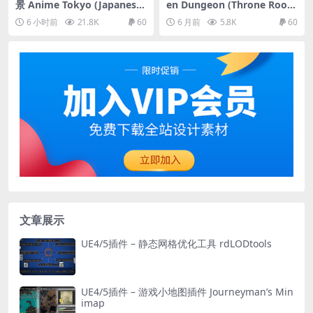
景 Anime Tokyo (Japanese
en Dungeon (Throne Roo
City)
m)
6 小时前
21.8K
60
6 月前
5.8K
60
文章展示
UE4/5插件 – 静态网格优化工具 rdLODtools
UE4/5插件 – 游戏小地图插件 Journeyman’s Min
imap