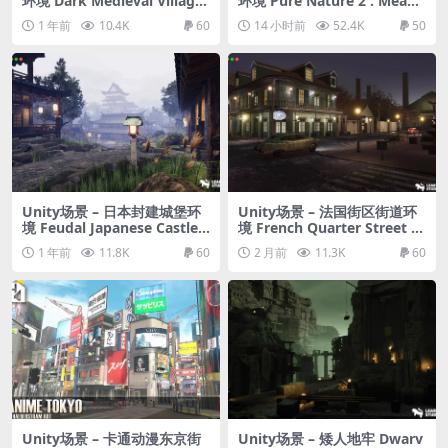
环境 Dark Medieval Village
环境 Pure Nature 2 : Meado
Environment Megapack (M
ws
1 年前
10.4K
60
14 小时前
52.4K
50
odular with Full Interiors)
Unity场景 – 日本封建城堡环
Unity场景 – 法国街区街道环
境 Feudal Japanese Castle E
境 French Quarter Street E
nvironment
nvironment
1 年前
11.8K
60
2 月前
11.3K
60
Unity场景 – 卡通动漫东京街
Unity场景 – 矮人地牢 Dwarv