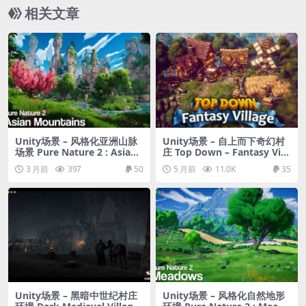
相关文章
Unity场景 – 风格化亚洲山脉
Unity场景 – 自上而下奇幻村
场景 Pure Nature 2 : Asian
庄 Top Down – Fantasy Vill
Mountains
age
3 月前
397
50
5 月前
11.0K
35
Unity场景 – 黑暗中世纪村庄
Unity场景 – 风格化自然地形