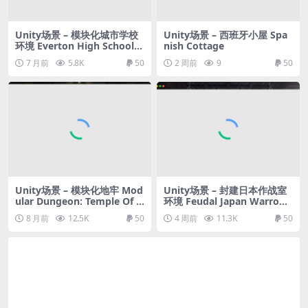
Unity场景 – 模块化城市学校
Unity场景 – 西班牙小屋 Spa
环境 Everton High School –
nish Cottage
Modular Urban School Envi
7 月前
5.8K
50
2 周前
9
50
ronment HDRP
Unity场景 – 模块化地牢 Mod
Unity场景 – 封建日本作战室
ular Dungeon: Temple Of C
环境 Feudal Japan Warroo
thulhu (Dungeon, Modular
m Environment
8 月前
12.5K
50
4 周前
11.3K
50
Dungeon, Temple, Dungeo
ns)