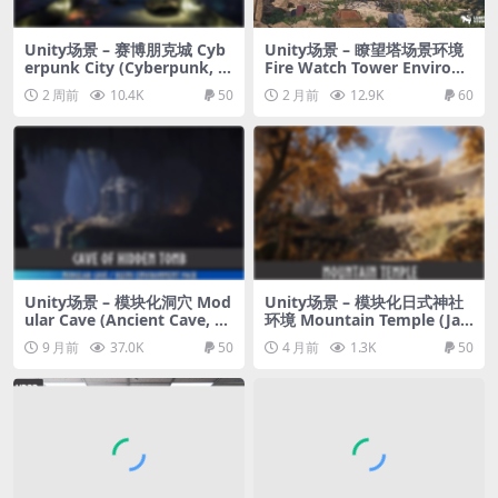
Unity场景 – 赛博朋克城 Cyb
Unity场景 – 瞭望塔场景环境
erpunk City (Cyberpunk, C
Fire Watch Tower Environ
yberpunk City, Sci-Fi City)
ment ( Nature , Mountains
2 周前
10.4K
50
2 月前
12.9K
60
, Landscape )
Unity场景 – 模块化洞穴 Mod
Unity场景 – 模块化日式神社
ular Cave (Ancient Cave, A
环境 Mountain Temple (Jap
ncient Ruins, Mayan Ruins,
anese Temple, Ancient Tem
9 月前
37.0K
50
4 月前
1.3K
50
Cavern)
ple, Temple Shrine, Feudal
Japan)